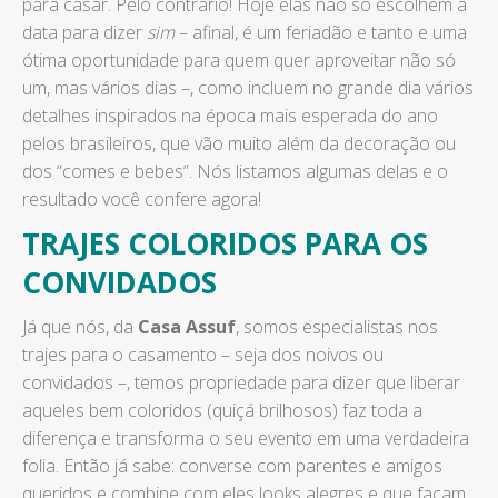
para casar. Pelo contrário! Hoje elas não só escolhem a
data para dizer
sim
– afinal, é um feriadão e tanto e uma
ótima oportunidade para quem quer aproveitar não só
um, mas vários dias –, como incluem no grande dia vários
detalhes inspirados na época mais esperada do ano
pelos brasileiros, que vão muito além da decoração ou
dos “comes e bebes”. Nós listamos algumas delas e o
resultado você confere agora!
TRAJES COLORIDOS PARA OS
CONVIDADOS
Já que nós, da
Casa Assuf
, somos especialistas nos
trajes para o casamento – seja dos noivos ou
convidados –, temos propriedade para dizer que liberar
aqueles bem coloridos (quiçá brilhosos) faz toda a
diferença e transforma o seu evento em uma verdadeira
folia. Então já sabe: converse com parentes e amigos
queridos e combine com eles looks alegres e que façam