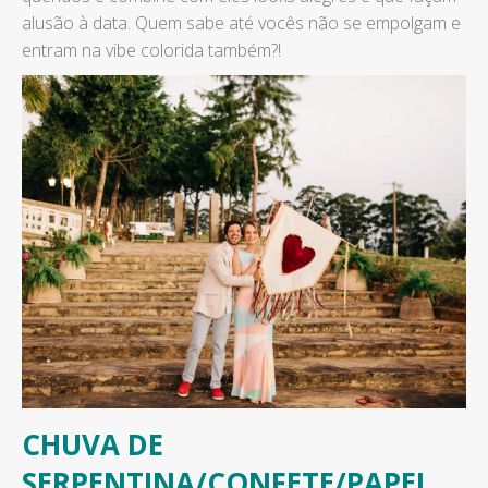
alusão à data. Quem sabe até vocês não se empolgam e
entram na vibe colorida também?!
CHUVA DE
SERPENTINA/CONFETE/PAPEL