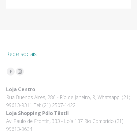
Rede sociais
Encontre-nos em:
Facebook
Instagram
page
page
Loja Centro
opens
opens
Rua Buenos Aires, 286 - Rio de Janeiro, RJ Whatsapp: (21)
in
in
99613-9311 Tel: (21) 2507-1422
new
new
Loja Shopping Pólo Têxtil
window
window
Av. Paulo de Frontin, 333 - Loja 137 Rio Comprido (21)
99613-9634