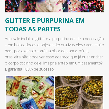
GLITTER E PURPURINA EM
TODAS AS PARTES
Aqui vale incluir o glitter e a purpurina desde a decoração
– em bolos, doces e objetos decorativos eles caem muito
bem, por exemplo – até na pista de dança. Afinal,
brasileira não pode ver esse adereço que já quer encher
o corpo todinho dele! Imagina então em um casamento?
É garantia 100% de sucesso.