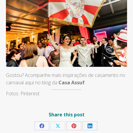
Gostou? Acompanhe mais inspirações de casamento no
carnaval aqui no blog da
Casa Assuf
.
Fotos: Pinterest
Share this post
Share
Share
Share
Share