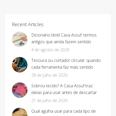
on
on
on
on
Facebook
X
Pinterest
LinkedIn
Recent Articles
Dicionário têxtil Casa Assuf: termos
antigos que ainda fazem sentido
4 de agosto de 2026
Tesoura ou cortador circular: quando
cada ferramenta faz mais sentido
28 de julho de 2026
Sobrou tecido? A Casa Assuf traz
ideias para usar antes de descartar
21 de julho de 2026
Qual agulha usar para cada tipo de