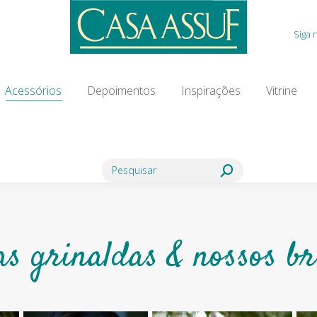
Acessórios
Depoimentos
Inspirações
Vitrine
Siga 
ia Modista
Contato
Blog
Acessórios
Depoimentos
Inspirações
Vitrine
Search:
as grinaldas & nossos br