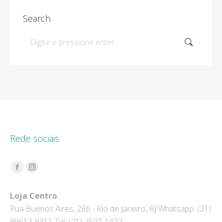
Search
Search:
Rede sociais
Encontre-nos em:
Facebook
Instagram
page
page
Loja Centro
opens
opens
Rua Buenos Aires, 286 - Rio de Janeiro, RJ Whatsapp: (21)
in
in
99613-9311 Tel: (21) 2507-1422