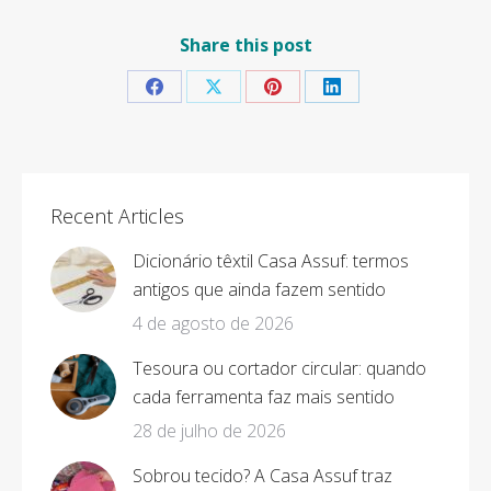
Share this post
Share
Share
Share
Share
on
on
on
on
Facebook
X
Pinterest
LinkedIn
Recent Articles
Dicionário têxtil Casa Assuf: termos
antigos que ainda fazem sentido
4 de agosto de 2026
Tesoura ou cortador circular: quando
cada ferramenta faz mais sentido
28 de julho de 2026
Sobrou tecido? A Casa Assuf traz