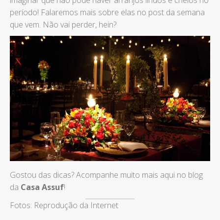
imaginar que não pode haver arranjos lindos e cheios no
período! Falaremos mais sobre elas no post da semana
que vem. Não vai perder, hein?
Gostou das dicas? Acompanhe muito mais aqui no blog
da
Casa Assuf
!
Fotos: Reprodução da Internet