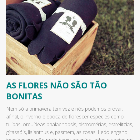
AS FLORES NÃO SÃO TÃO
BONITAS
Nem só a primavera tem vez e nós podemos provar:
afinal, o inverno é época de florescer espécies como
tulipas, orquídeas phalaenopsis, alstromérias, estrelítzias,
girassóis, lisianthus e, pasmem, as rosas. Ledo engano