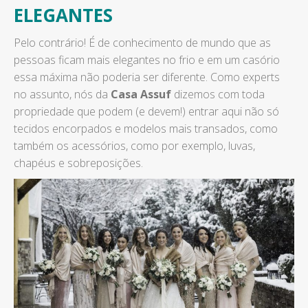
ELEGANTES
Pelo contrário! É de conhecimento de mundo que as
pessoas ficam mais elegantes no frio e em um casório
essa máxima não poderia ser diferente. Como experts
no assunto, nós da
Casa Assuf
dizemos com toda
propriedade que podem (e devem!) entrar aqui não só
tecidos encorpados e modelos mais transados, como
também os acessórios, como por exemplo, luvas,
chapéus e sobreposições.