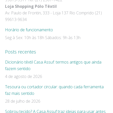
new
new
Loja Shopping Pólo Têxtil
window
window
Av. Paulo de Frontin, 333 - Loja 137 Rio Comprido (21)
99613-9634
Horário de funcionamento
Seg à Sex: 10h às 18h Sábados: 9h às 13h
Posts recentes
Dicionário têxtil Casa Assuf: termos antigos que ainda
fazem sentido
4 de agosto de 2026
Tesoura ou cortador circular: quando cada ferramenta
faz mais sentido
28 de julho de 2026
Sobrou tecido? A Casa Assuf traz ideias para usar antes