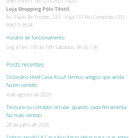
99613-9311 Tel: (21) 2507-1422
new
new
Loja Shopping Pólo Têxtil
window
window
Av. Paulo de Frontin, 333 - Loja 137 Rio Comprido (21)
99613-9634
Horário de funcionamento
Seg à Sex: 10h às 18h Sábados: 9h às 13h
Posts recentes
Dicionário têxtil Casa Assuf: termos antigos que ainda
fazem sentido
4 de agosto de 2026
Tesoura ou cortador circular: quando cada ferramenta
faz mais sentido
28 de julho de 2026
Sobrou tecido? A Casa Assuf traz ideias para usar antes