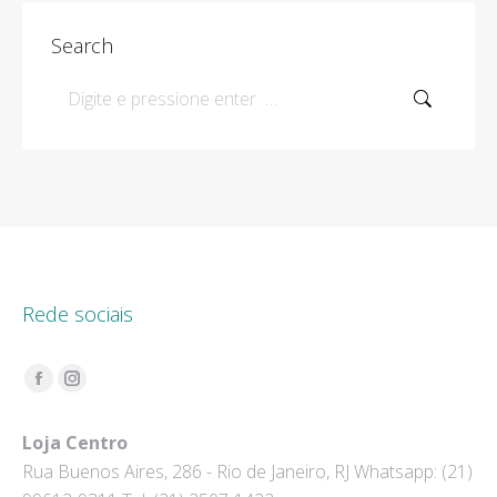
Search
Search:
Rede sociais
Encontre-nos em:
Facebook
Instagram
page
page
Loja Centro
opens
opens
Rua Buenos Aires, 286 - Rio de Janeiro, RJ Whatsapp: (21)
in
in