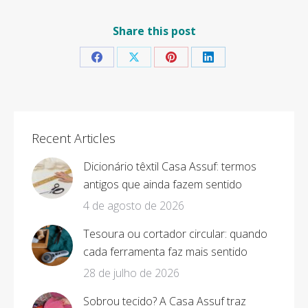
Share this post
Share
Share
Share
Share
on
on
on
on
Facebook
X
Pinterest
LinkedIn
Recent Articles
Dicionário têxtil Casa Assuf: termos
antigos que ainda fazem sentido
4 de agosto de 2026
Tesoura ou cortador circular: quando
cada ferramenta faz mais sentido
28 de julho de 2026
Sobrou tecido? A Casa Assuf traz