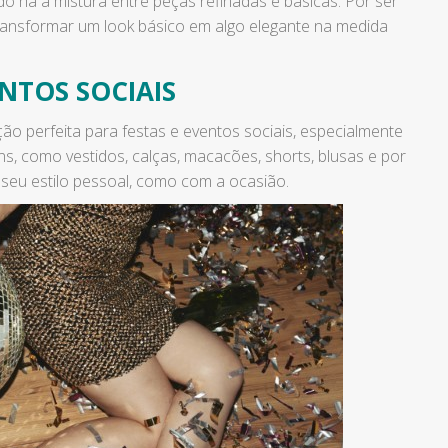
 há a mistura entre peças refinadas e básicas. Por ser
 transformar um look básico em algo elegante na medida
NTOS SOCIAIS
ção perfeita para festas e eventos sociais, especialmente
s, como vestidos, calças, macacões, shorts, blusas e por
 seu estilo pessoal, como com a ocasião.