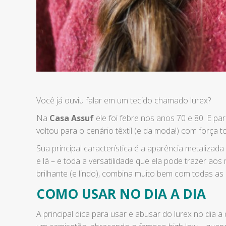
Você já ouviu falar em um tecido chamado lurex?
Na
Casa Assuf
ele foi febre nos anos 70 e 80. E par
voltou para o cenário têxtil (e da moda!) com força 
Sua principal característica é a aparência metaliza
e lá – e toda a versatilidade que ela pode trazer ao
brilhante (e lindo), combina muito bem com todas as 
COMO USAR NO DIA A DIA
A principal dica para usar e abusar do lurex no dia 