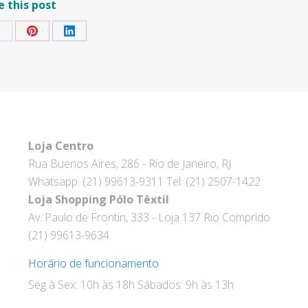
e this post
hare
Share
Share
on
on
on
k
Pinterest
LinkedIn
Loja Centro
Rua Buenos Aires, 286 - Rio de Janeiro, RJ
Whatsapp: (21) 99613-9311 Tel: (21) 2507-1422
Loja Shopping Pólo Têxtil
Av. Paulo de Frontin, 333 - Loja 137 Rio Comprido
(21) 99613-9634
Horário de funcionamento
Seg à Sex: 10h às 18h Sábados: 9h às 13h