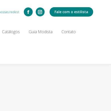
Catálogos
Fale com o estilista
nossas redes!
Search:
Catálogos
Guia Modista
Contato