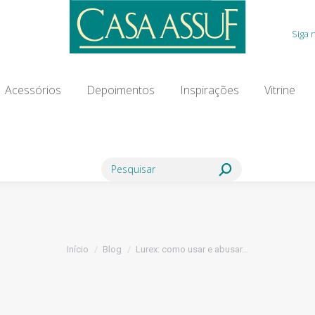
Acessórios
Depoimentos
Inspirações
Vitrine
Siga 
ia Modista
Contato
Blog
Acessórios
Depoimentos
Inspirações
Vitrine
Search:
Você está aqui:
Início
Blog
Lurex: como usar e abusar…