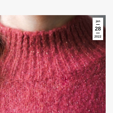
jan
28
2022