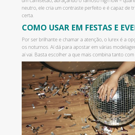
um camisetão, abraçando o famoso high low – quando
neutro, ele cria um contraste perfeito e é capaz de
certa.
COMO USAR EM FESTAS E EVE
Por ser brilhante e chamar a atenção, o lurex é a op
os noturnos. Aí dá para apostar em várias modelagen
aí vai. Basta escolher a que mais combina tanto com