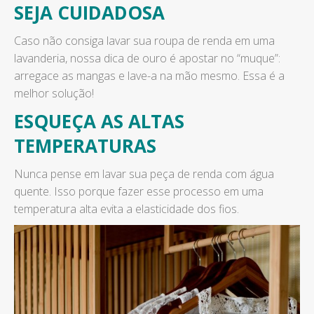
SEJA CUIDADOSA
Caso não consiga lavar sua roupa de renda em uma
lavanderia, nossa dica de ouro é apostar no “muque”:
arregace as mangas e lave-a na mão mesmo. Essa é a
melhor solução!
ESQUEÇA AS ALTAS
TEMPERATURAS
Nunca pense em lavar sua peça de renda com água
quente. Isso porque fazer esse processo em uma
temperatura alta evita a elasticidade dos fios.