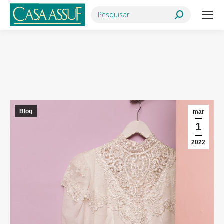
Search:
Você está aqui:
Blog
mar
1
2022