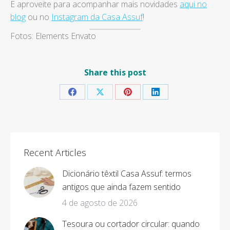
E aproveite para acompanhar mais novidades
aqui no
blog
ou no
Instagram da Casa Assuf
!
Fotos: Elements Envato
Share this post
Share
Share
Share
Share
on
on
on
on
Facebook
X
Pinterest
LinkedIn
Recent Articles
Dicionário têxtil Casa Assuf: termos
antigos que ainda fazem sentido
4 de agosto de 2026
Tesoura ou cortador circular: quando