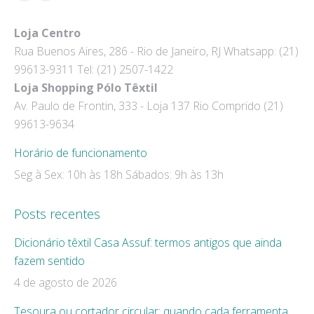
Facebook
Instagram
page
page
Loja Centro
opens
opens
Rua Buenos Aires, 286 - Rio de Janeiro, RJ Whatsapp: (21)
in
in
99613-9311 Tel: (21) 2507-1422
new
new
Loja Shopping Pólo Têxtil
window
window
Av. Paulo de Frontin, 333 - Loja 137 Rio Comprido (21)
99613-9634
Horário de funcionamento
Seg à Sex: 10h às 18h Sábados: 9h às 13h
Posts recentes
Dicionário têxtil Casa Assuf: termos antigos que ainda
fazem sentido
4 de agosto de 2026
Tesoura ou cortador circular: quando cada ferramenta