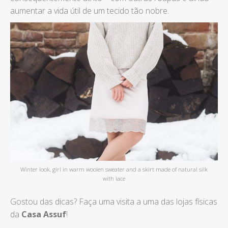
aumentar a vida útil de um tecido tão nobre.
Winter look, girl in warm woolen sweater and a skirt made of natural silk
with lace
Gostou das dicas? Faça uma visita a uma das lojas físicas
da
Casa Assuf
!