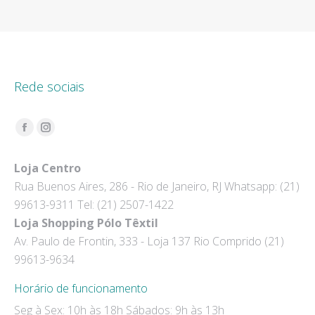
Rede sociais
Encontre-nos em:
Facebook
Instagram
page
page
Loja Centro
opens
opens
Rua Buenos Aires, 286 - Rio de Janeiro, RJ Whatsapp: (21)
in
in
99613-9311 Tel: (21) 2507-1422
new
new
Loja Shopping Pólo Têxtil
window
window
Av. Paulo de Frontin, 333 - Loja 137 Rio Comprido (21)
99613-9634
Horário de funcionamento
Seg à Sex: 10h às 18h Sábados: 9h às 13h