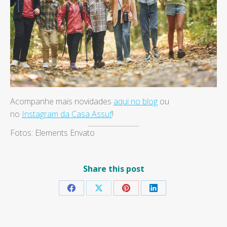
Acompanhe mais novidades
aqui no blog
ou
no
Instagram da Casa Assuf
!
Fotos: Elements Envato
Share this post
Share
Share
Share
Share
on
on
on
on
Facebook
X
Pinterest
LinkedIn