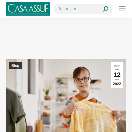
Search:
Você está aqui:
Blog
out
12
2022