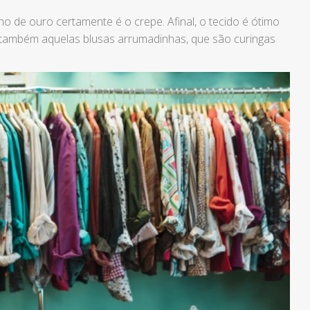
ho de ouro certamente é o crepe. Afinal, o tecido é ótimo
e também aquelas blusas arrumadinhas, que são curingas