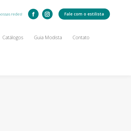
Catálogos
Fale com o estilista
nossas redes!
Search:
Catálogos
Guia Modista
Contato