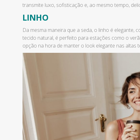
transmite luxo, sofisticação e, ao mesmo tempo, de
LINHO
Da mesma maneira que a seda, o linho é elegante, con
tecido natural, é perfeito para estações como o ver
opção na hora de manter o look elegante nas altas 