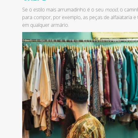
Se o estilo mais arrumadinho é o seu
mood
, o camin
para compor, por exemplo, as peças de alfaiataria 
em qualquer armário.