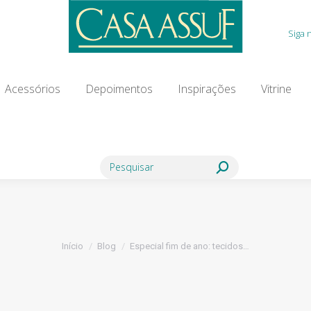
Acessórios
Depoimentos
Inspirações
Vitrine
Siga 
ia Modista
Contato
Blog
Acessórios
Depoimentos
Inspirações
Vitrine
Search:
Você está aqui:
Início
Blog
Especial fim de ano: tecidos…