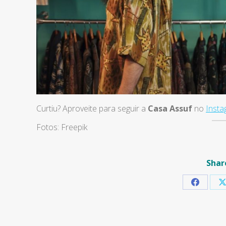
Curtiu? Aproveite para seguir a
Casa Assuf
no
Insta
Fotos: Freepik
Shar
Share
S
on
Faceboo
X