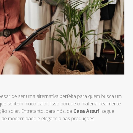
apesar de ser uma alternativa perfeita para quem busca um
que sentem muito calor. Isso porque o material realmente
o solar. Entretanto, para nós, da
Casa Assuf
, segue
e de modernidade e elegância nas produções.