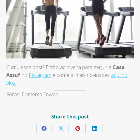
Curtiu esse post? Então aproveita para seguir a
Casa
Assuf
no
Instagram
e conferir mais novidades
aqui no
blog
!
Fotos: Elements Envato
Share this post
Share
Share
Share
Share