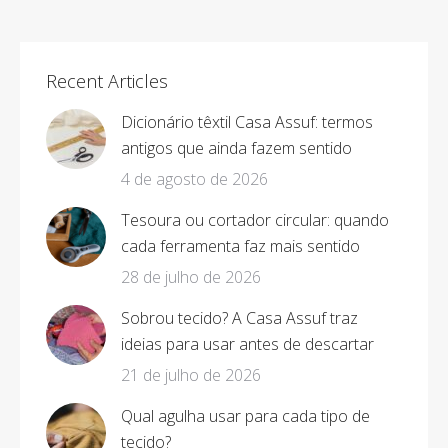
on
on
on
on
Facebook
X
Pinterest
LinkedIn
Recent Articles
Dicionário têxtil Casa Assuf: termos
antigos que ainda fazem sentido
4 de agosto de 2026
Tesoura ou cortador circular: quando
cada ferramenta faz mais sentido
28 de julho de 2026
Sobrou tecido? A Casa Assuf traz
ideias para usar antes de descartar
21 de julho de 2026
Qual agulha usar para cada tipo de
tecido?