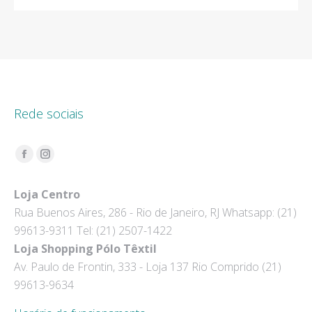
Rede sociais
Encontre-nos em:
Facebook
Instagram
page
page
Loja Centro
opens
opens
Rua Buenos Aires, 286 - Rio de Janeiro, RJ Whatsapp: (21)
in
in
99613-9311 Tel: (21) 2507-1422
new
new
Loja Shopping Pólo Têxtil
window
window
Av. Paulo de Frontin, 333 - Loja 137 Rio Comprido (21)
99613-9634