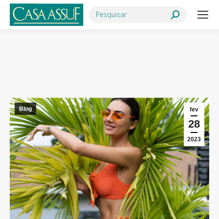
Search:
Você está aqui:
Blog
fev
28
2023