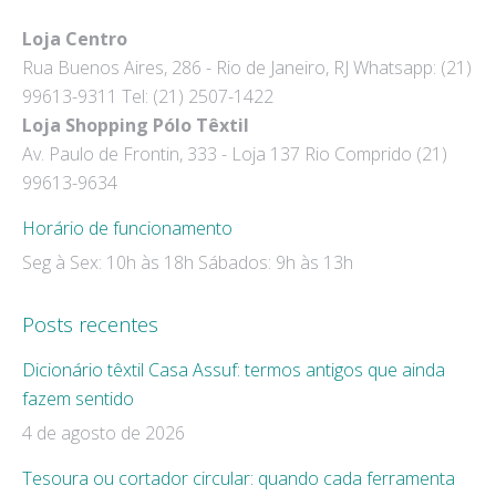
page
page
Loja Centro
opens
opens
Rua Buenos Aires, 286 - Rio de Janeiro, RJ Whatsapp: (21)
in
in
99613-9311 Tel: (21) 2507-1422
new
new
Loja Shopping Pólo Têxtil
window
window
Av. Paulo de Frontin, 333 - Loja 137 Rio Comprido (21)
99613-9634
Horário de funcionamento
Seg à Sex: 10h às 18h Sábados: 9h às 13h
Posts recentes
Dicionário têxtil Casa Assuf: termos antigos que ainda
fazem sentido
4 de agosto de 2026
Tesoura ou cortador circular: quando cada ferramenta