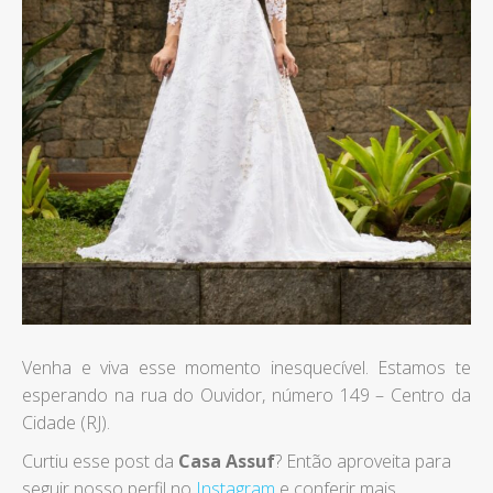
Venha e viva esse momento inesquecível. Estamos te
esperando na rua do Ouvidor, número 149 – Centro da
Cidade (RJ).
Curtiu esse post da
Casa Assuf
? Então aproveita para
seguir nosso perfil no
Instagram
e conferir mais