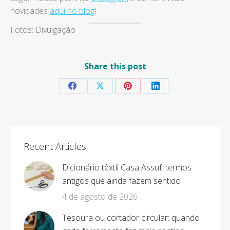
novidades
aqui no blog
!
Fotos: Divulgação
Share this post
Share
Share
Share
Share
on
on
on
on
Facebook
X
Pinterest
LinkedIn
Recent Articles
Dicionário têxtil Casa Assuf: termos
antigos que ainda fazem sentido
4 de agosto de 2026
Tesoura ou cortador circular: quando