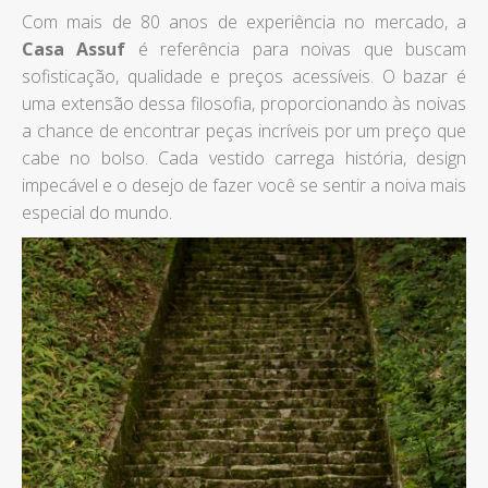
Com mais de 80 anos de experiência no mercado, a
Casa Assuf
é referência para noivas que buscam
sofisticação, qualidade e preços acessíveis. O bazar é
uma extensão dessa filosofia, proporcionando às noivas
a chance de encontrar peças incríveis por um preço que
cabe no bolso. Cada vestido carrega história, design
impecável e o desejo de fazer você se sentir a noiva mais
especial do mundo.