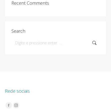
Recent Comments
Search
Search:
Rede sociais
Encontre-nos em:
Facebook
Instagram