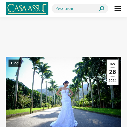
Search:
Você está aqui:
Blog
nov
26
2024