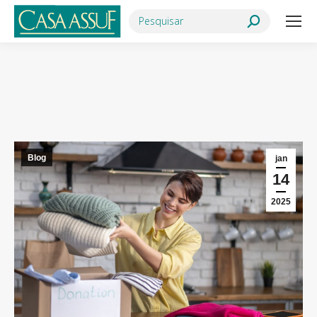
Search:
Você está aqui:
Blog
jan
14
2025