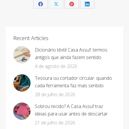
Share
Share
Share
Share
on
on
on
on
Facebook
X
Pinterest
LinkedIn
Recent Articles
Dicionário têxtil Casa Assuf: termos
antigos que ainda fazem sentido
4 de agosto de 2026
Tesoura ou cortador circular: quando
cada ferramenta faz mais sentido
28 de julho de 2026
Sobrou tecido? A Casa Assuf traz
ideias para usar antes de descartar
21 de julho de 2026