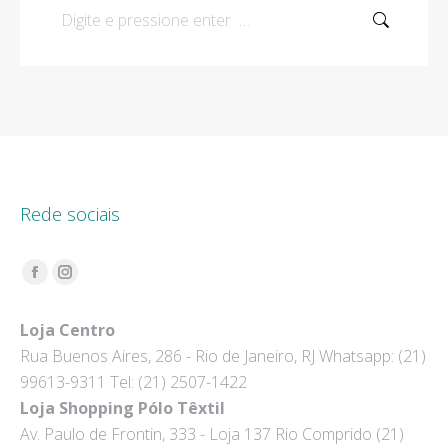
Search:
Rede sociais
Encontre-nos em:
Facebook
Instagram
page
page
Loja Centro
opens
opens
Rua Buenos Aires, 286 - Rio de Janeiro, RJ Whatsapp: (21)
in
in
99613-9311 Tel: (21) 2507-1422
new
new
Loja Shopping Pólo Têxtil
window
window
Av. Paulo de Frontin, 333 - Loja 137 Rio Comprido (21)