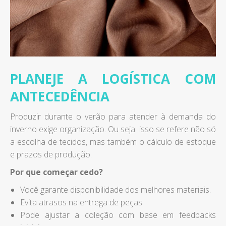
PLANEJE A LOGÍSTICA COM
ANTECEDÊNCIA
Produzir durante o verão para atender à demanda do
inverno exige organização. Ou seja: isso se refere não só
a escolha de tecidos, mas também o cálculo de estoque
e prazos de produção.
Por que começar cedo?
Você garante disponibilidade dos melhores materiais.
Evita atrasos na entrega de peças.
Pode ajustar a coleção com base em feedbacks