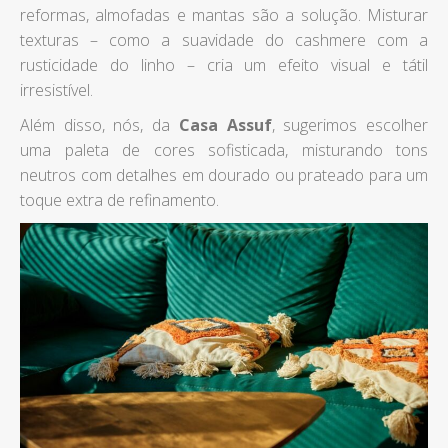
reformas, almofadas e mantas são a solução. Misturar
texturas – como a suavidade do cashmere com a
rusticidade do linho – cria um efeito visual e tátil
irresistível.
Além disso, nós, da
Casa Assuf
, sugerimos escolher
uma paleta de cores sofisticada, misturando tons
neutros com detalhes em dourado ou prateado para um
toque extra de refinamento.