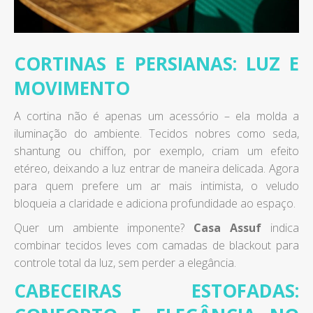
CORTINAS E PERSIANAS: LUZ E
MOVIMENTO
A cortina não é apenas um acessório – ela molda a
iluminação do ambiente. Tecidos nobres como seda,
shantung ou chiffon, por exemplo, criam um efeito
etéreo, deixando a luz entrar de maneira delicada. Agora
para quem prefere um ar mais intimista, o veludo
bloqueia a claridade e adiciona profundidade ao espaço.
Quer um ambiente imponente?
Casa Assuf
indica
combinar tecidos leves com camadas de blackout para
controle total da luz, sem perder a elegância.
CABECEIRAS ESTOFADAS: