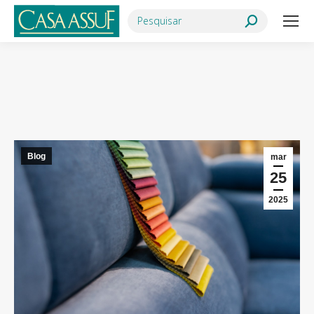
Search:
Você está aqui:
Blog
mar
25
2025