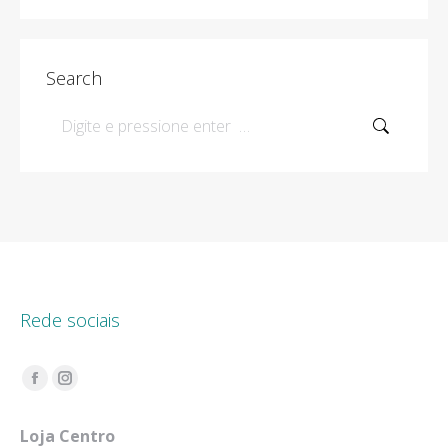
Search
Search:
Rede sociais
Encontre-nos em:
Facebook
Instagram
page
page
Loja Centro
opens
opens