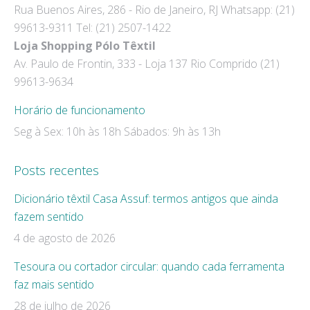
Rua Buenos Aires, 286 - Rio de Janeiro, RJ Whatsapp: (21)
in
in
99613-9311 Tel: (21) 2507-1422
new
new
Loja Shopping Pólo Têxtil
window
window
Av. Paulo de Frontin, 333 - Loja 137 Rio Comprido (21)
99613-9634
Horário de funcionamento
Seg à Sex: 10h às 18h Sábados: 9h às 13h
Posts recentes
Dicionário têxtil Casa Assuf: termos antigos que ainda
fazem sentido
4 de agosto de 2026
Tesoura ou cortador circular: quando cada ferramenta
faz mais sentido
28 de julho de 2026