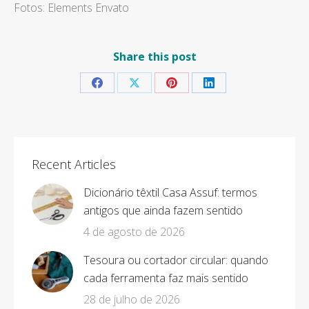
Fotos: Elements Envato
Share this post
Share
Share
Share
Share
on
on
on
on
Facebook
X
Pinterest
LinkedIn
Recent Articles
Dicionário têxtil Casa Assuf: termos
antigos que ainda fazem sentido
4 de agosto de 2026
Tesoura ou cortador circular: quando
cada ferramenta faz mais sentido
28 de julho de 2026