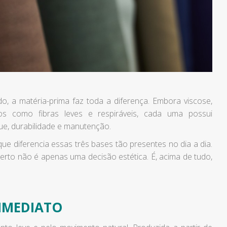
o, a matéria-prima faz toda a diferença. Embora viscose,
os como fibras leves e respiráveis, cada uma possui
ue, durabilidade e manutenção.
o que diferencia essas três bases tão presentes no dia a dia.
certo não é apenas uma decisão estética. É, acima de tudo,
 IMEDIATO