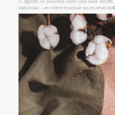
O algodão se posiciona como uma base versátil,
elaboradas – um critério essencial nas escolhas da
C