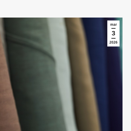
mar
3
2026