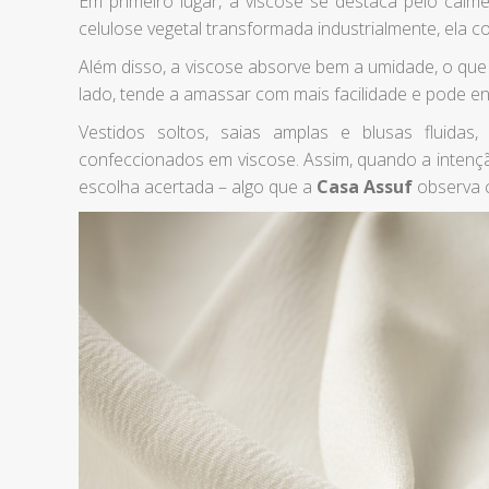
Em primeiro lugar, a viscose se destaca pelo caime
celulose vegetal transformada industrialmente, ela c
Além disso, a viscose absorve bem a umidade, o que
lado, tende a amassar com mais facilidade e pode en
Vestidos soltos, saias amplas e blusas fluida
confeccionados em viscose. Assim, quando a intenç
escolha acertada – algo que a
Casa Assuf
observa c