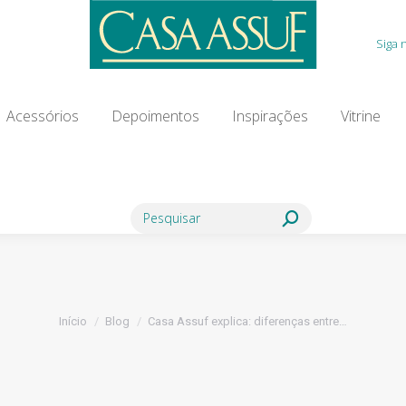
Acessórios
Depoimentos
Inspirações
Vitrine
Siga 
ia Modista
Contato
Blog
Acessórios
Depoimentos
Inspirações
Vitrine
Search:
Você está aqui:
Início
Blog
Casa Assuf explica: diferenças entre…