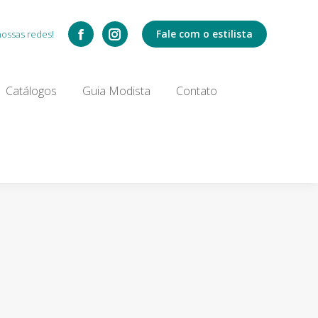
Catálogos
Fale com o estilista
nossas redes!
Search:
Catálogos
Guia Modista
Contato