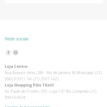
Rede sociais
Encontre-nos em:
Facebook
Instagram
page
page
Loja Centro
opens
opens
Rua Buenos Aires, 286 - Rio de Janeiro, RJ Whatsapp: (21)
in
in
99613-9311 Tel: (21) 2507-1422
new
new
Loja Shopping Pólo Têxtil
window
window
Av. Paulo de Frontin, 333 - Loja 137 Rio Comprido (21)
99613-9634