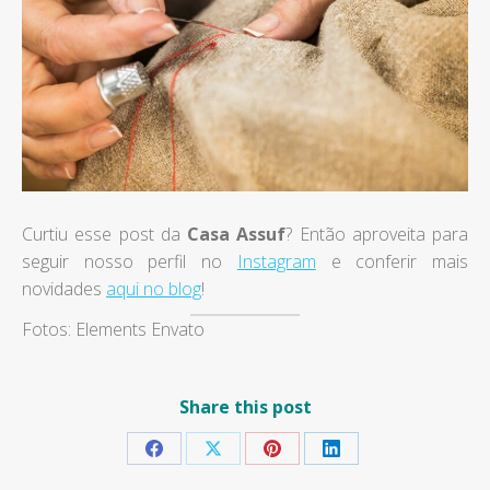
Curtiu esse post da
Casa Assuf
? Então aproveita para
seguir nosso perfil no
Instagram
e conferir mais
novidades
aqui no blog
!
Fotos: Elements Envato
Share this post
Share
Share
Share
Share