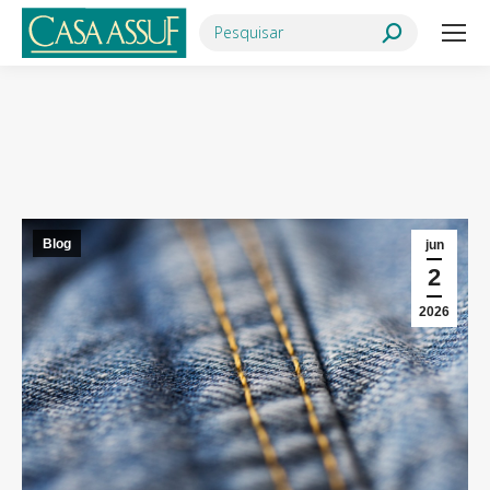
Search:
Você está aqui:
Blog
jun
2
2026