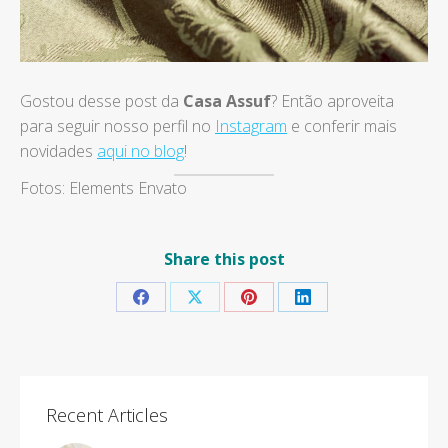
Gostou desse post da
Casa Assuf
? Então aproveita
para seguir nosso perfil no
Instagram
e conferir mais
novidades
aqui no blog
!
Fotos: Elements Envato
Share this post
Share
Share
Share
Share
on
on
on
on
Facebook
X
Pinterest
LinkedIn
Recent Articles