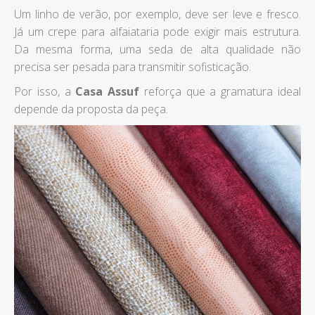
Um linho de verão, por exemplo, deve ser leve e fresco.
Já um crepe para alfaiataria pode exigir mais estrutura.
Da mesma forma, uma seda de alta qualidade não
precisa ser pesada para transmitir sofisticação.
Por isso, a
Casa Assuf
reforça que a gramatura ideal
depende da proposta da peça.