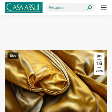
Search:
Você está aqui:
Blog
jun
16
2026