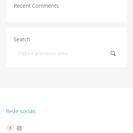
Recent Comments
Search
Search:
Rede sociais
Encontre-nos em:
Facebook
Instagram