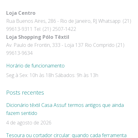
page
page
Loja Centro
opens
opens
Rua Buenos Aires, 286 - Rio de Janeiro, RJ Whatsapp: (21)
in
in
99613-9311 Tel: (21) 2507-1422
new
new
Loja Shopping Pólo Têxtil
window
window
Av. Paulo de Frontin, 333 - Loja 137 Rio Comprido (21)
99613-9634
Horário de funcionamento
Seg à Sex: 10h às 18h Sábados: 9h às 13h
Posts recentes
Dicionário têxtil Casa Assuf: termos antigos que ainda
fazem sentido
4 de agosto de 2026
Tesoura ou cortador circular: quando cada ferramenta