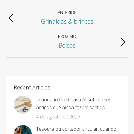
Navegação
ANTERIOR
Grinaldas & brincos
do
Álbum
anterior:
PRÓXIMO
Álbum
Bolsas
Próximo
álbum:
Recent Articles
Dicionário têxtil Casa Assuf: termos
antigos que ainda fazem sentido
4 de agosto de 2026
Tesoura ou cortador circular: quando