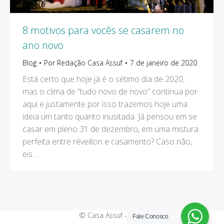
8 motivos para vocês se casarem no
ano novo
Blog
Por
Redação Casa Assuf
7 de janeiro de 2020
Está certo que hoje já é o sétimo dia de 2020,
mas o clima de “tudo novo de novo” continua por
aqui e justamente por isso trazemos hoje uma
ideia um tanto quanto inusitada. Já pensou em se
casar em pleno 31 de dezembro, em uma mistura
perfeita entre réveillon e casamento? Caso não,
eis…
© Casa Assuf - 2019
Fale Conosco