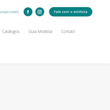
Catálogos
Fale com o estilista
nossas redes!
Search:
Catálogos
Guia Modista
Contato