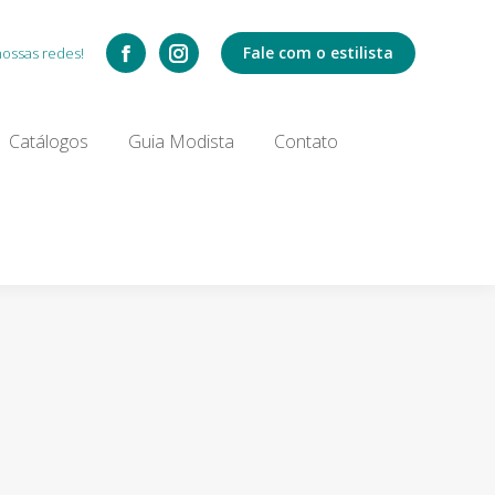
Catálogos
Fale com o estilista
nossas redes!
Search:
Catálogos
Guia Modista
Contato