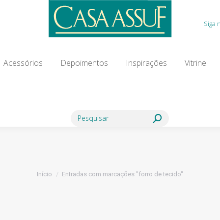
Acessórios
Depoimentos
Inspirações
Vitrine
Siga 
ia Modista
Contato
Blog
Acessórios
Depoimentos
Inspirações
Vitrine
Search:
Você está aqui:
Início
Entradas com marcações "forro de tecido"