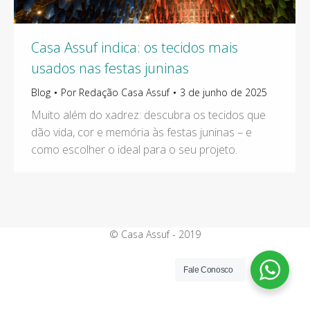
Casa Assuf indica: os tecidos mais
usados nas festas juninas
Blog
Por
Redação Casa Assuf
3 de junho de 2025
Muito além do xadrez: descubra os tecidos que
dão vida, cor e memória às festas juninas – e
como escolher o ideal para o seu projeto.
© Casa Assuf - 2019
Fale Conosco