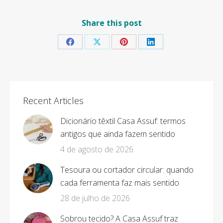
Share this post
Share
Share
Share
Share
on
on
on
on
Facebook
X
Pinterest
LinkedIn
Recent Articles
Dicionário têxtil Casa Assuf: termos
antigos que ainda fazem sentido
4 de agosto de 2026
Tesoura ou cortador circular: quando
cada ferramenta faz mais sentido
28 de julho de 2026
Sobrou tecido? A Casa Assuf traz