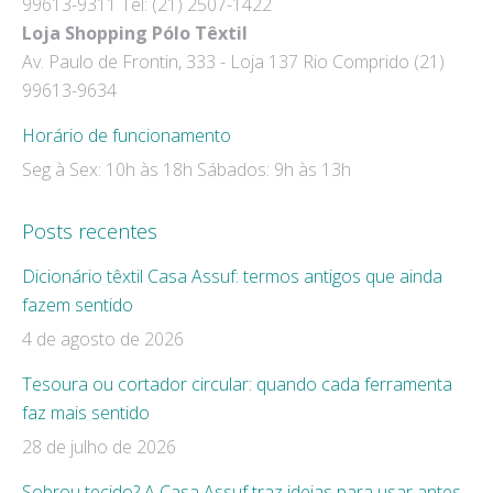
99613-9311 Tel: (21) 2507-1422
new
new
Loja Shopping Pólo Têxtil
window
window
Av. Paulo de Frontin, 333 - Loja 137 Rio Comprido (21)
99613-9634
Horário de funcionamento
Seg à Sex: 10h às 18h Sábados: 9h às 13h
Posts recentes
Dicionário têxtil Casa Assuf: termos antigos que ainda
fazem sentido
4 de agosto de 2026
Tesoura ou cortador circular: quando cada ferramenta
faz mais sentido
28 de julho de 2026
Sobrou tecido? A Casa Assuf traz ideias para usar antes