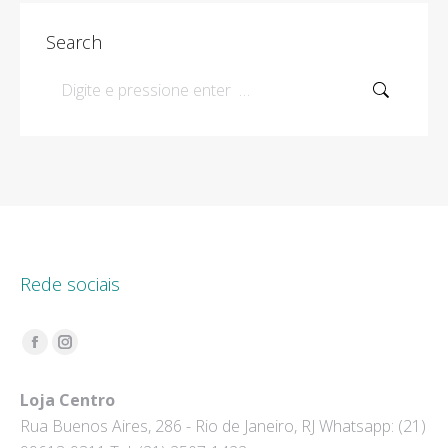
Search
Search:
Rede sociais
Encontre-nos em:
Facebook
Instagram
page
page
Loja Centro
opens
opens
Rua Buenos Aires, 286 - Rio de Janeiro, RJ Whatsapp: (21)
in
in