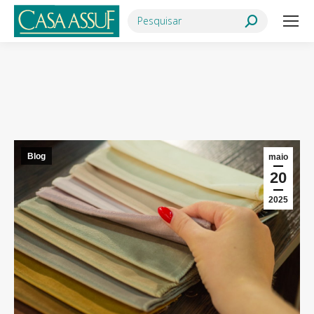
Search:
Você está aqui:
Blog
maio
20
2025