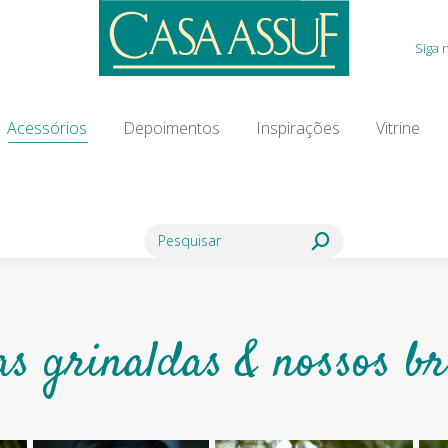
Acessórios
Depoimentos
Inspirações
Vitrine
Siga 
ia Modista
Contato
Blog
Acessórios
Depoimentos
Inspirações
Vitrine
Search:
as grinaldas & nossos br