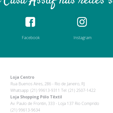
 Casa Assuf nas redes s
Facebook
Instagram
Loja Centro
Rua Buenos Aires, 286 - Rio de Janeiro, RJ
Whatsapp: (21) 99613-9311 Tel: (21) 2507-1422
Loja Shopping Pólo Têxtil
Av. Paulo de Frontin, 333 - Loja 137 Rio Comprido
(21) 99613-9634