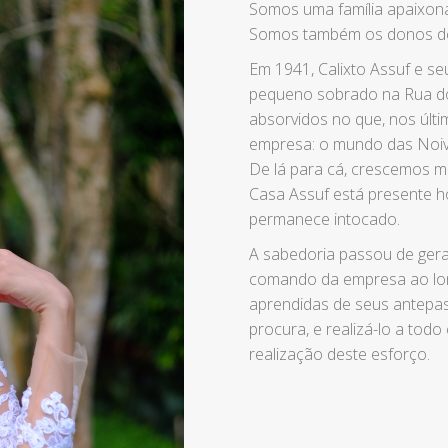
Somos uma família apaixon
Somos também os donos de
Em 1941, Calixto Assuf e s
pequeno sobrado na Rua do 
absorvidos no que, nos últ
empresa: o mundo das Noiva
De lá para cá, crescemos mu
Casa Assuf está presente h
permanece intocado.
A sabedoria passou de ger
comando da empresa ao lo
aprendidas de seus antepa
procura, e realizá-lo a todo 
realização deste esforço.