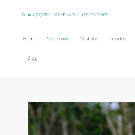
Home
Sobre nós
Vestidos
Tecidos
Centro (21) 2507-1422 / Polo Têxtil (21) 99613-9634
Gu
Home
Sobre nós
Vestidos
Tecidos
Blog