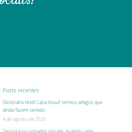
ociais!
Posts recentes
Dicionário têxtil Casa Assuf: termos antigos que
ainda fazem sentido
4 de agosto de 2026
Tesoura ou cortador circular: quando cada