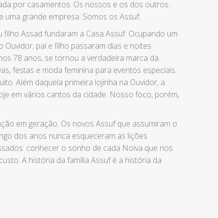
ada por casamentos. Os nossos e os dos outros.
 uma grande empresa. Somos os Assuf.
eu filho Assad fundaram a Casa Assuf. Ocupando um
Ouvidor, pai e filho passaram dias e noites
imos 78 anos, se tornou a verdadeira marca da
s, festas e moda feminina para eventos especiais.
ito. Além daquela primeira lojinha na Ouvidor, a
oje em vários cantos da cidade. Nosso foco, porém,
ação em geração. Os novos Assuf que assumiram o
ngo dos anos nunca esqueceram as lições
ssados: conhecer o sonho de cada Noiva que nos
custo. A história da família Assuf é a história da