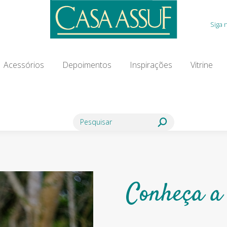
Acessórios
Depoimentos
Inspirações
Vitrine
Siga 
ia Modista
Contato
Blog
Acessórios
Depoimentos
Inspirações
Vitrine
Search:
Conheça a 