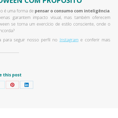
LOWEEN COM PROPÓSITO
ido é uma forma de
pensar o consumo com inteligência
.
nas garantem impacto visual, mas também oferecem
oween se torna um exercício de estilo consciente, onde o
oncorda?
a para seguir nosso perfil no
Instagram
e conferir mais
e this post
hare
Share
Share
on
on
on
k
Pinterest
LinkedIn