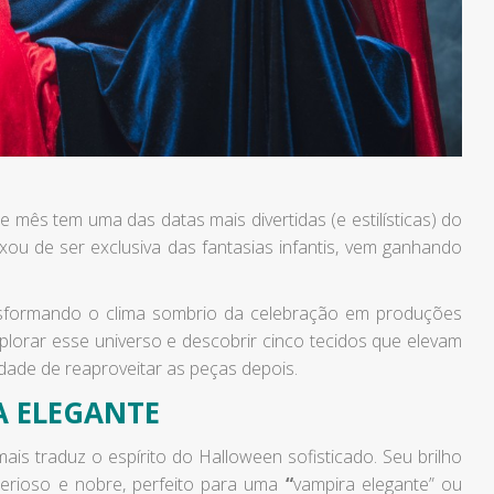
e mês tem uma das datas mais divertidas (e estilísticas) do
xou de ser exclusiva das fantasias infantis, vem ganhando
transformando o clima sombrio da celebração em produções
xplorar esse universo e descobrir cinco tecidos que elevam
dade de reaproveitar as peças depois.
 ELEGANTE
is traduz o espírito do Halloween sofisticado. Seu brilho
terioso e nobre, perfeito para uma
“
vampira elegante” ou