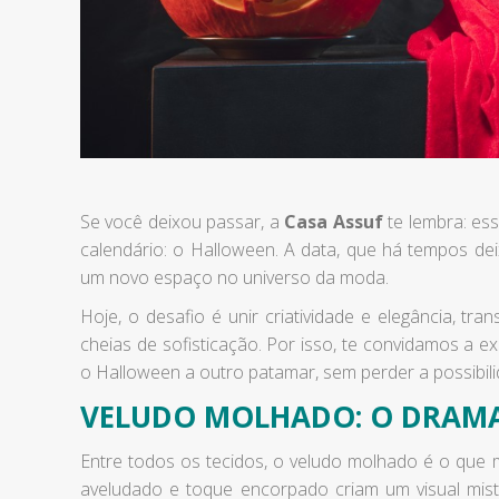
Se você deixou passar, a
Casa Assuf
te lembra: ess
calendário: o Halloween. A data, que há tempos dei
um novo espaço no universo da moda.
Hoje, o desafio é unir criatividade e elegância, 
cheias de sofisticação. Por isso, te convidamos a e
o Halloween a outro patamar, sem perder a possibili
VELUDO MOLHADO: O DRAMA
Entre todos os tecidos, o veludo molhado é o que ma
aveludado e toque encorpado criam um visual mis