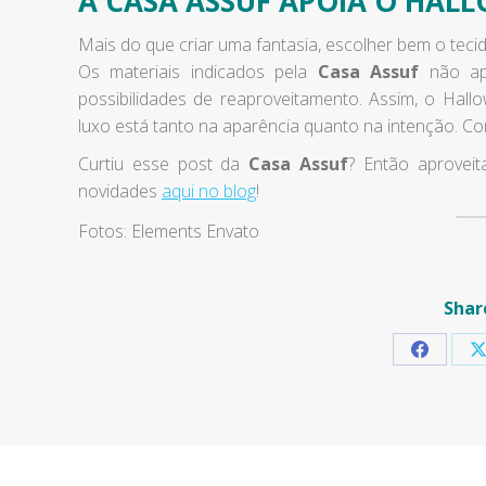
A CASA ASSUF APOIA O HAL
Mais do que criar uma fantasia, escolher bem o tec
Os materiais indicados pela
Casa Assuf
não ape
possibilidades de reaproveitamento. Assim, o Hall
luxo está tanto na aparência quanto na intenção. C
Curtiu esse post da
Casa Assuf
? Então aproveit
novidades
aqui no blog
!
Fotos: Elements Envato
Shar
Share
S
on
Faceboo
X