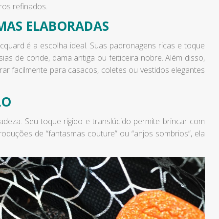
ros refinados.
AMAS ELABORADAS
acquard é a escolha ideal. Suas padronagens ricas e toque
sias de conde, dama antiga ou feiticeira nobre. Além disso,
rar facilmente para casacos, coletes ou vestidos elegantes
LO
deza. Seu toque rígido e translúcido permite brincar com
roduções de “fantasmas couture” ou “anjos sombrios”, ela