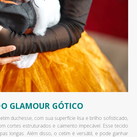
 DO GLAMOUR GÓTICO
im duchesse, com sua superfície lisa e brilho sofisticado,
com cortes estruturados e caimento impecável. Esse tecido
as longas. Além disso, o cetim é versátil, e pode ganhar