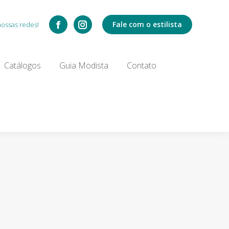
Catálogos
Fale com o estilista
nossas redes!
Search:
Catálogos
Guia Modista
Contato