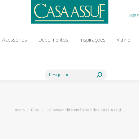
Acessórios
Depoimentos
Inspirações
Vitrine
Siga 
ia Modista
Contato
Blog
Acessórios
Depoimentos
Inspirações
Vitrine
Search:
Você está aqui:
Início
Blog
Halloween diferentão: tecidos Casa Assuf…