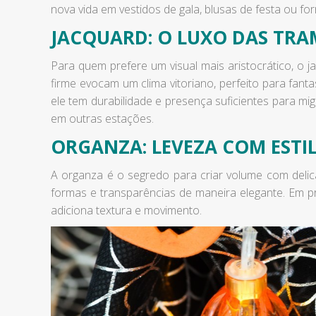
nova vida em vestidos de gala, blusas de festa ou for
JACQUARD: O LUXO DAS TR
Para quem prefere um visual mais aristocrático, o j
firme evocam um clima vitoriano, perfeito para fanta
ele tem durabilidade e presença suficientes para mig
em outras estações.
ORGANZA: LEVEZA COM ESTI
A organza é o segredo para criar volume com delica
formas e transparências de maneira elegante. Em p
adiciona textura e movimento.