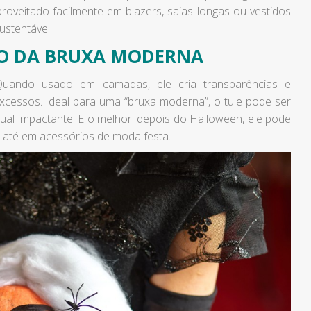
roveitado facilmente em blazers, saias longas ou vestidos
ustentável.
EO DA BRUXA MODERNA
Quando usado em camadas, ele cria transparências e
cessos. Ideal para uma “bruxa moderna”, o tule pode ser
al impactante. E o melhor: depois do Halloween, ele pode
ou até em acessórios de moda festa.