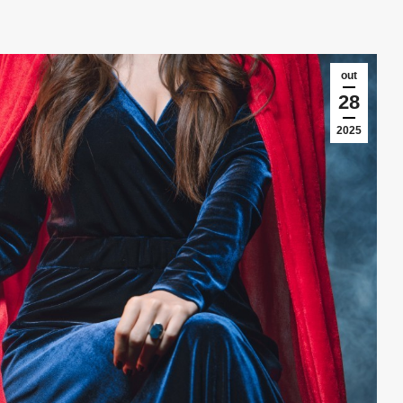
out
28
2025