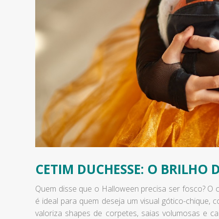
CETIM DUCHESSE: O BRILHO
Quem disse que o Halloween precisa ser fosco? O cet
é ideal para quem deseja um visual gótico-chique, 
valoriza shapes de corpetes, saias volumosas e cap