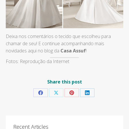
Deixa nos comentários o tecido que escolheu para
chamar de seu! E continue acompanhando mais
novidades aqui no blog da
Casa Assuf
!
Fotos: Reprodução da Internet
Share this post
Share
Share
Share
Share
on
on
on
on
Facebook
X
Pinterest
LinkedIn
Recent Articles