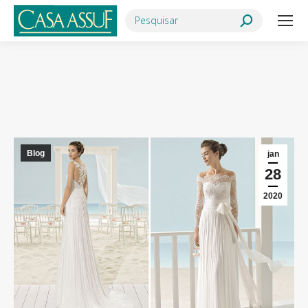
Search:
Você está aqui:
Blog
jan
28
2020