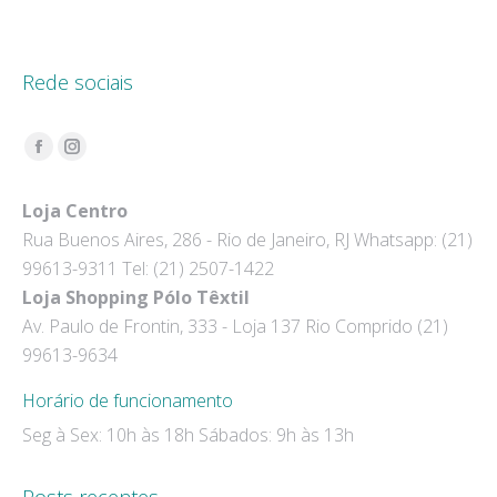
Rede sociais
Encontre-nos em:
Facebook
Instagram
page
page
Loja Centro
opens
opens
Rua Buenos Aires, 286 - Rio de Janeiro, RJ Whatsapp: (21)
in
in
99613-9311 Tel: (21) 2507-1422
new
new
Loja Shopping Pólo Têxtil
window
window
Av. Paulo de Frontin, 333 - Loja 137 Rio Comprido (21)
99613-9634
Horário de funcionamento
Seg à Sex: 10h às 18h Sábados: 9h às 13h
Posts recentes