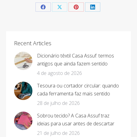
Share
Share
Share
Share
on
on
on
on
Facebook
X
Pinterest
LinkedIn
Recent Articles
Dicionário têxtil Casa Assuf: termos
antigos que ainda fazem sentido
4 de agosto de 2026
Tesoura ou cortador circular: quando
cada ferramenta faz mais sentido
28 de julho de 2026
Sobrou tecido? A Casa Assuf traz
ideias para usar antes de descartar
21 de julho de 2026