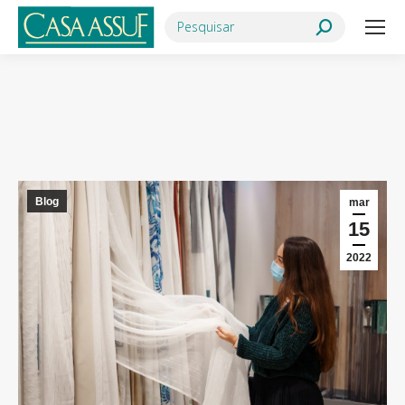
Search:
Você está aqui:
Blog
mar
15
2022