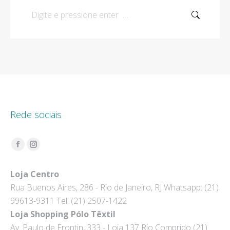
Search:
Rede sociais
Encontre-nos em:
Facebook
Instagram
page
page
Loja Centro
opens
opens
Rua Buenos Aires, 286 - Rio de Janeiro, RJ Whatsapp: (21)
in
in
99613-9311 Tel: (21) 2507-1422
new
new
Loja Shopping Pólo Têxtil
window
window
Av. Paulo de Frontin, 333 - Loja 137 Rio Comprido (21)