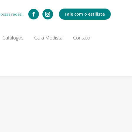
Catálogos
Fale com o estilista
nossas redes!
Search:
Catálogos
Guia Modista
Contato