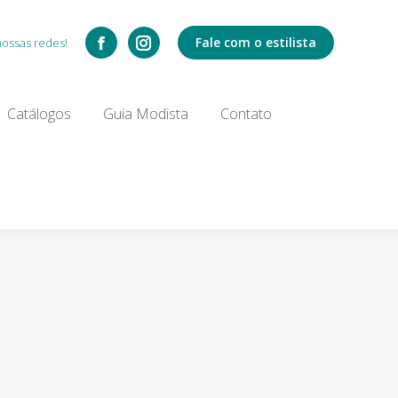
Catálogos
Fale com o estilista
nossas redes!
Search:
Catálogos
Guia Modista
Contato