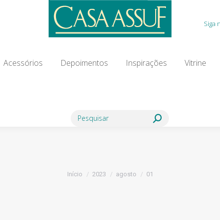
Acessórios
Depoimentos
Inspirações
Vitrine
Siga 
ia Modista
Contato
Blog
Acessórios
Depoimentos
Inspirações
Vitrine
Search:
Você está aqui:
Início
2023
agosto
01