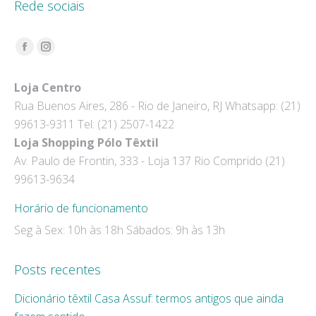
Rede sociais
Encontre-nos em:
Facebook
Instagram
page
page
Loja Centro
opens
opens
Rua Buenos Aires, 286 - Rio de Janeiro, RJ Whatsapp: (21)
in
in
99613-9311 Tel: (21) 2507-1422
new
new
Loja Shopping Pólo Têxtil
window
window
Av. Paulo de Frontin, 333 - Loja 137 Rio Comprido (21)
99613-9634
Horário de funcionamento
Seg à Sex: 10h às 18h Sábados: 9h às 13h
Posts recentes
Dicionário têxtil Casa Assuf: termos antigos que ainda