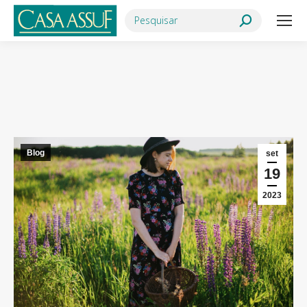
Search:
Você está aqui:
Blog
set
19
2023