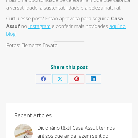
a versatilidade, a sustentabilidade e a beleza natural.
Curtiu esse post? Então aproveita para seguir a
Casa
Assuf
no
Instagram
e conferir mais novidades
aqui no
blog
!
Fotos: Elements Envato
Share this post
Share
Share
Share
Share
on
on
on
on
Facebook
X
Pinterest
LinkedIn
Recent Articles
Dicionário têxtil Casa Assuf: termos
antigos que ainda fazem sentido