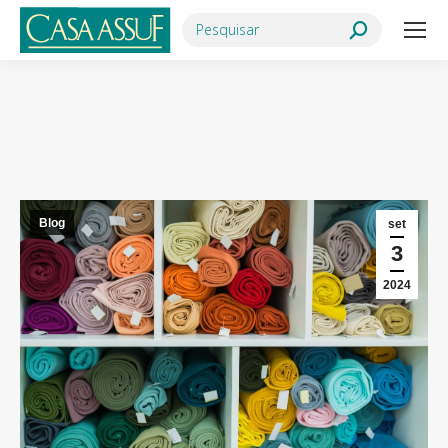
Search:
Você está aqui:
Blog
set
3
2024