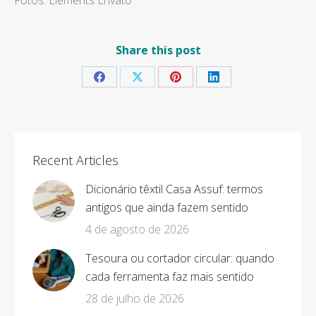
Fotos: Elements Envato
Share this post
Share
Share
Share
Share
on
on
on
on
Facebook
X
Pinterest
LinkedIn
Recent Articles
Dicionário têxtil Casa Assuf: termos
antigos que ainda fazem sentido
4 de agosto de 2026
Tesoura ou cortador circular: quando
cada ferramenta faz mais sentido
28 de julho de 2026