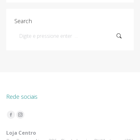
Search
Search:
Rede sociais
Encontre-nos em:
Facebook
Instagram
page
page
Loja Centro
opens
opens