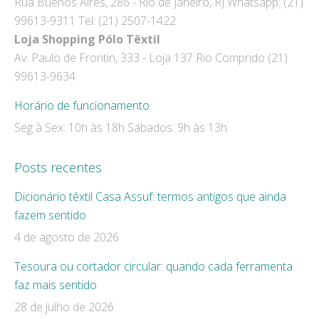
Rua Buenos Aires, 286 - Rio de Janeiro, RJ Whatsapp: (21)
in
in
99613-9311 Tel: (21) 2507-1422
new
new
Loja Shopping Pólo Têxtil
window
window
Av. Paulo de Frontin, 333 - Loja 137 Rio Comprido (21)
99613-9634
Horário de funcionamento
Seg à Sex: 10h às 18h Sábados: 9h às 13h
Posts recentes
Dicionário têxtil Casa Assuf: termos antigos que ainda
fazem sentido
4 de agosto de 2026
Tesoura ou cortador circular: quando cada ferramenta
faz mais sentido
28 de julho de 2026