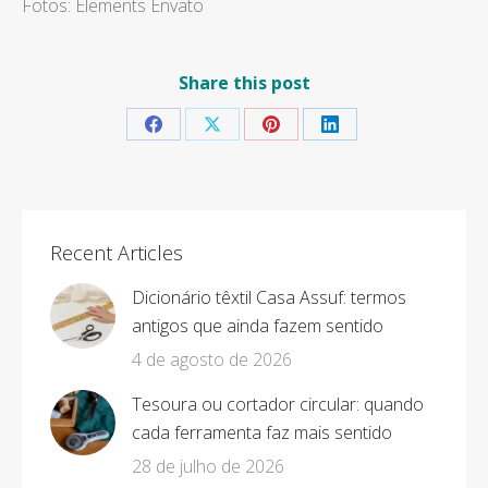
Fotos: Elements Envato
Share this post
Share
Share
Share
Share
on
on
on
on
Facebook
X
Pinterest
LinkedIn
Recent Articles
Dicionário têxtil Casa Assuf: termos
antigos que ainda fazem sentido
4 de agosto de 2026
Tesoura ou cortador circular: quando
cada ferramenta faz mais sentido
28 de julho de 2026