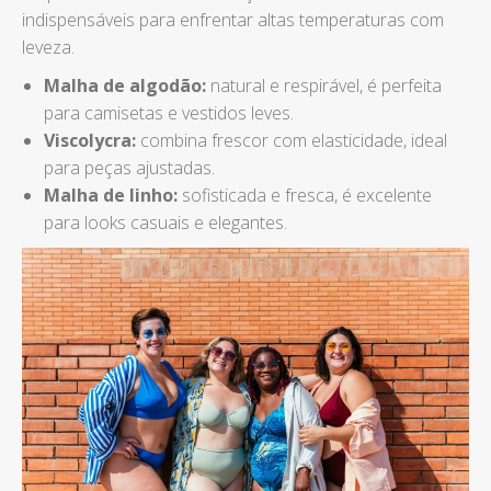
indispensáveis para enfrentar altas temperaturas com
leveza.
Malha de algodão:
natural e respirável, é perfeita
para camisetas e vestidos leves.
Viscolycra:
combina frescor com elasticidade, ideal
para peças ajustadas.
Malha de linho:
sofisticada e fresca, é excelente
para looks casuais e elegantes.