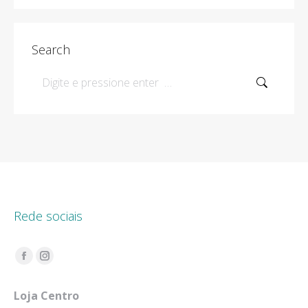
Search
Search:
Rede sociais
Encontre-nos em:
Facebook
Instagram
page
page
Loja Centro
opens
opens