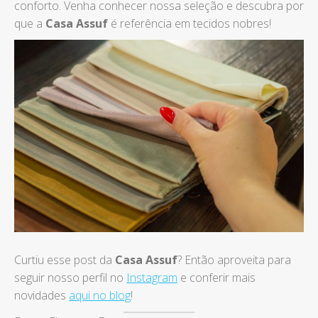
conforto. Venha conhecer nossa seleção e descubra por
que a
Casa Assuf
é referência em tecidos nobres!
Curtiu esse post da
Casa Assuf
? Então aproveita para
seguir nosso perfil no
Instagram
e conferir mais
novidades
aqui no blog
!