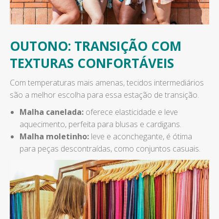
OUTONO: TRANSIÇÃO COM
TEXTURAS CONFORTÁVEIS
Com temperaturas mais amenas, tecidos intermediários
são a melhor escolha para essa estação de transição.
Malha canelada:
oferece elasticidade e leve
aquecimento, perfeita para blusas e cardigans.
Malha moletinho:
leve e aconchegante, é ótima
para peças descontraídas, como conjuntos casuais.