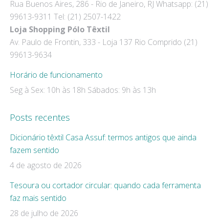
Rua Buenos Aires, 286 - Rio de Janeiro, RJ Whatsapp: (21)
in
in
99613-9311 Tel: (21) 2507-1422
new
new
Loja Shopping Pólo Têxtil
window
window
Av. Paulo de Frontin, 333 - Loja 137 Rio Comprido (21)
99613-9634
Horário de funcionamento
Seg à Sex: 10h às 18h Sábados: 9h às 13h
Posts recentes
Dicionário têxtil Casa Assuf: termos antigos que ainda
fazem sentido
4 de agosto de 2026
Tesoura ou cortador circular: quando cada ferramenta
faz mais sentido
28 de julho de 2026