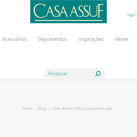
Acessórios
Depoimentos
Inspirações
Vitrine
Siga 
ia Modista
Contato
Blog
Acessórios
Depoimentos
Inspirações
Vitrine
Search:
Você está aqui:
Início
Blog
Casa Assuf indica: perguntas que…