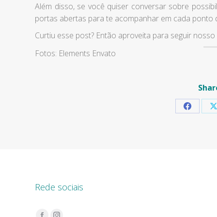
Além disso, se você quiser conversar sobre possibili
portas abertas para te acompanhar em cada ponto 
Curtiu esse post? Então aproveita para seguir nosso 
Fotos: Elements Envato
Shar
Share
S
on
Faceboo
X
Rede sociais
Encontre-nos em: