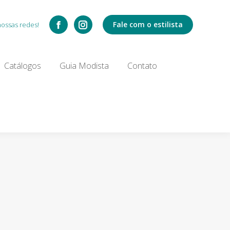
Catálogos
Fale com o estilista
nossas redes!
Search:
Catálogos
Guia Modista
Contato