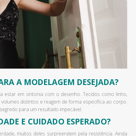
PARA A MODELAGEM DESEJADA?
a estar em sintonia com o desenho. Tecidos como linho,
 volumes distintos e reagem de forma específica ao corpo.
segredo para um resultado impecável.
IDADE E CUIDADO ESPERADO?
rdade, muitos deles surpreendem pela resistência. Ainda