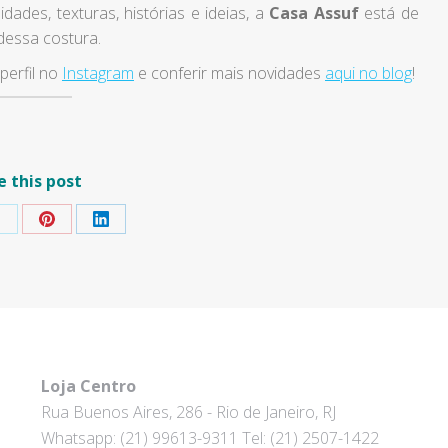
dades, texturas, histórias e ideias, a
Casa Assuf
está de
dessa costura.
perfil no
Instagram
e conferir mais novidades
aqui no blog
!
e this post
hare
Share
Share
on
on
on
k
Pinterest
LinkedIn
Loja Centro
Rua Buenos Aires, 286 - Rio de Janeiro, RJ
Whatsapp: (21) 99613-9311 Tel: (21) 2507-1422