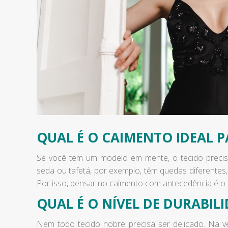
QUAL É O CAIMENTO IDEAL 
Se você tem um modelo em mente, o tecido precis
seda ou tafetá, por exemplo, têm quedas diferentes,
Por isso, pensar no caimento com antecedência é o 
QUAL É O NÍVEL DE DURABIL
Nem todo tecido nobre precisa ser delicado. Na ve