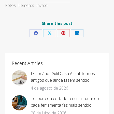
Fotos: Elements Envato
Share this post
Share
Share
Share
Share
on
on
on
on
Facebook
X
Pinterest
LinkedIn
Recent Articles
Dicionário têxtil Casa Assuf: termos
antigos que ainda fazem sentido
4 de agosto de 2026
Tesoura ou cortador circular: quando
cada ferramenta faz mais sentido
28 de julho de 2026