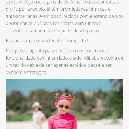
talvez você já use alguns deles. Afinal, muitas camisetas
dry fit, por exemplo, já têm propriedades térmicas e
antibacterianas. Além disso, tecidos com elastano de alta
performance ou fibras recicladas com funções
específicas também fazem parte desse grupo.
E sabe por que essa tendência importa?
Porque ela aponta para um futuro em que moda e
funcionalidade caminham lado a lado. Afinal, a escolha de
um tecido deixa de ser apenas estética: passa a ser
também estratégica.