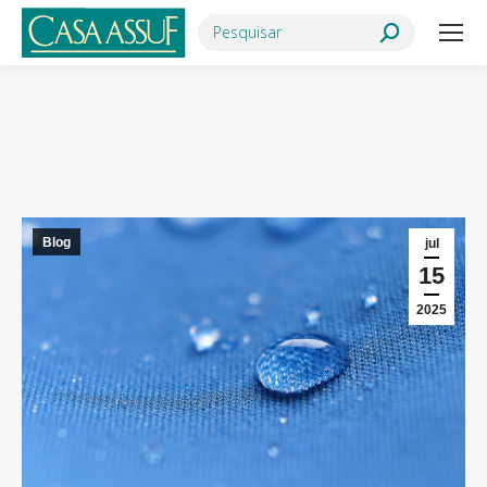
Search:
Você está aqui:
Blog
jul
15
2025