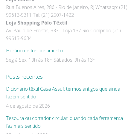
opens
opens
Rua Buenos Aires, 286 - Rio de Janeiro, RJ Whatsapp: (21)
in
in
99613-9311 Tel: (21) 2507-1422
new
new
Loja Shopping Pólo Têxtil
window
window
Av. Paulo de Frontin, 333 - Loja 137 Rio Comprido (21)
99613-9634
Horário de funcionamento
Seg à Sex: 10h às 18h Sábados: 9h às 13h
Posts recentes
Dicionário têxtil Casa Assuf: termos antigos que ainda
fazem sentido
4 de agosto de 2026
Tesoura ou cortador circular: quando cada ferramenta
faz mais sentido