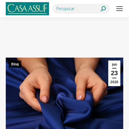
Search:
Você está aqui:
Blog
jun
23
2026