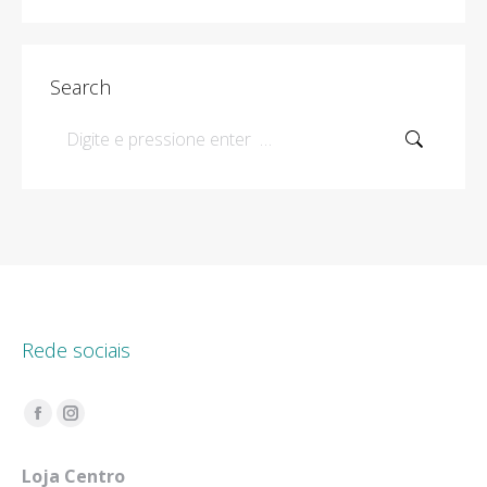
Search
Search:
Rede sociais
Encontre-nos em:
Facebook
Instagram
page
page
Loja Centro
opens
opens