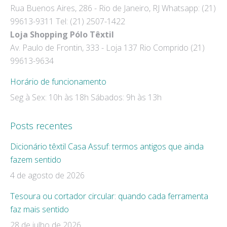
Rua Buenos Aires, 286 - Rio de Janeiro, RJ Whatsapp: (21)
in
in
99613-9311 Tel: (21) 2507-1422
new
new
Loja Shopping Pólo Têxtil
window
window
Av. Paulo de Frontin, 333 - Loja 137 Rio Comprido (21)
99613-9634
Horário de funcionamento
Seg à Sex: 10h às 18h Sábados: 9h às 13h
Posts recentes
Dicionário têxtil Casa Assuf: termos antigos que ainda
fazem sentido
4 de agosto de 2026
Tesoura ou cortador circular: quando cada ferramenta
faz mais sentido
28 de julho de 2026