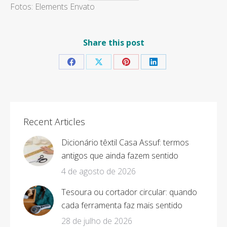
Fotos: Elements Envato
Share this post
Share
Share
Share
Share
on
on
on
on
Facebook
X
Pinterest
LinkedIn
Recent Articles
Dicionário têxtil Casa Assuf: termos
antigos que ainda fazem sentido
4 de agosto de 2026
Tesoura ou cortador circular: quando
cada ferramenta faz mais sentido
28 de julho de 2026