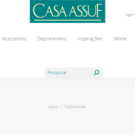
Acessórios
Depoimentos
Inspirações
Vitrine
Siga 
ia Modista
Contato
Blog
Acessórios
Depoimentos
Inspirações
Vitrine
Search:
Você está aqui:
Início
Testimonials