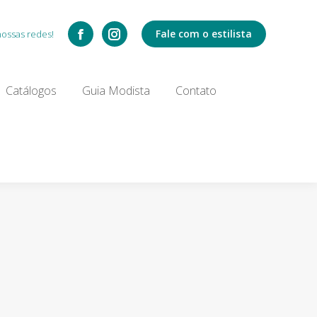
Catálogos
Fale com o estilista
nossas redes!
Search:
Catálogos
Guia Modista
Contato