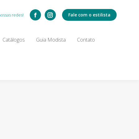
Catálogos
Fale com o estilista
nossas redes!
Search:
Catálogos
Guia Modista
Contato