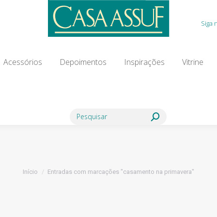
Acessórios
Depoimentos
Inspirações
Vitrine
Siga 
ia Modista
Contato
Blog
Acessórios
Depoimentos
Inspirações
Vitrine
Search:
Você está aqui:
Início
Entradas com marcações "casamento na primavera"