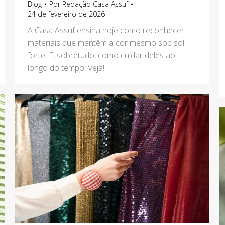
Blog
Por
Redação Casa Assuf
24 de fevereiro de 2026
A Casa Assuf ensina hoje como reconhecer
materiais que mantêm a cor mesmo sob sol
forte. E, sobretudo, como cuidar deles ao
longo do tempo. Veja!