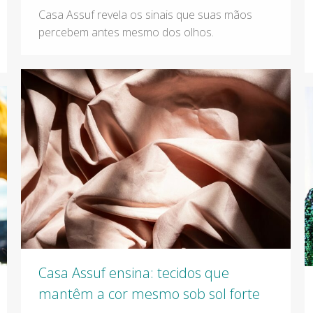
Casa Assuf revela os sinais que suas mãos
percebem antes mesmo dos olhos.
Casa Assuf ensina: tecidos que
mantêm a cor mesmo sob sol forte