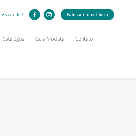
Catálogos
Fale com o estilista
nossas redes!
Search:
Catálogos
Guia Modista
Contato