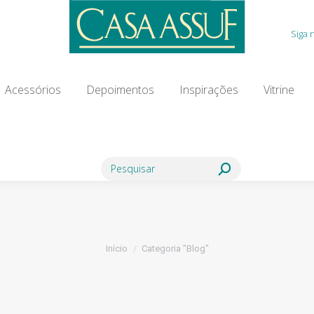
Acessórios
Depoimentos
Inspirações
Vitrine
Siga 
ia Modista
Contato
Blog
Acessórios
Depoimentos
Inspirações
Vitrine
Search:
Você está aqui:
Início
Categoria "Blog"