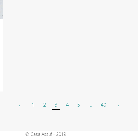
←
1
2
3
4
5
…
40
→
© Casa Assuf - 2019