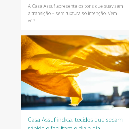
A Casa Assuf apresenta os tons que suavizam
a transição – sem ruptura só intenção. Vem
ver!
Casa Assuf indica: tecidos que secam
rápido e facilitam o dia a dia