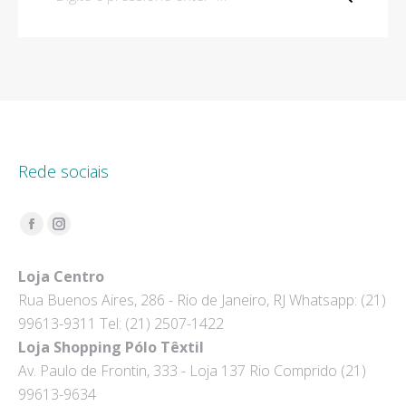
Rede sociais
Encontre-nos em:
Facebook
Instagram
page
page
Loja Centro
opens
opens
Rua Buenos Aires, 286 - Rio de Janeiro, RJ Whatsapp: (21)
in
in
99613-9311 Tel: (21) 2507-1422
new
new
Loja Shopping Pólo Têxtil
window
window
Av. Paulo de Frontin, 333 - Loja 137 Rio Comprido (21)
99613-9634