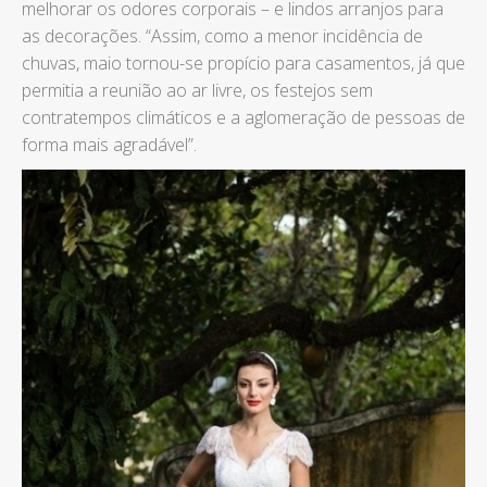
melhorar os odores corporais – e lindos arranjos para
as decorações. “Assim, como a menor incidência de
chuvas, maio tornou-se propício para casamentos, já que
permitia a reunião ao ar livre, os festejos sem
contratempos climáticos e a aglomeração de pessoas de
forma mais agradável”.