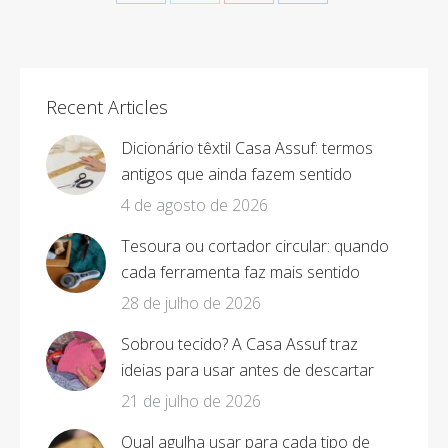
Share
Share
Share
Share
on
on
on
on
Facebook
X
Pinterest
LinkedIn
Recent Articles
Dicionário têxtil Casa Assuf: termos
antigos que ainda fazem sentido
4 de agosto de 2026
Tesoura ou cortador circular: quando
cada ferramenta faz mais sentido
28 de julho de 2026
Sobrou tecido? A Casa Assuf traz
ideias para usar antes de descartar
21 de julho de 2026
Qual agulha usar para cada tipo de