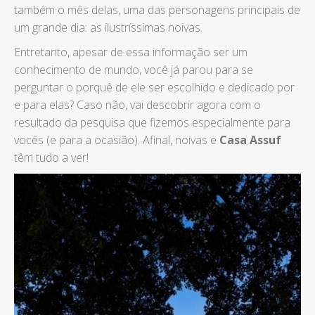
também o mês delas, uma das personagens principais de
um grande dia: as ilustríssimas noivas.
Entretanto, apesar de essa informação ser um
conhecimento de mundo, você já parou para se
perguntar o porquê de ele ser escolhido e dedicado por
e para elas? Caso não, vai descobrir agora com o
resultado da pesquisa que fizemos especialmente para
vocês (e para a ocasião). Afinal, noivas e
Casa Assuf
têm tudo a ver!