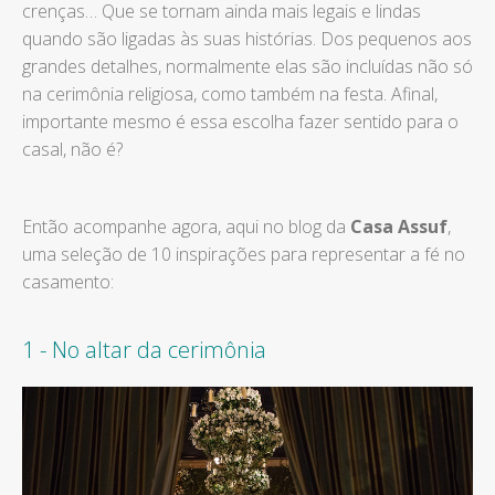
crenças… Que se tornam ainda mais legais e lindas
quando são ligadas às suas histórias. Dos pequenos aos
grandes detalhes, normalmente elas são incluídas não só
na cerimônia religiosa, como também na festa. Afinal,
importante mesmo é essa escolha fazer sentido para o
casal, não é?
Então acompanhe agora, aqui no blog da
Casa Assuf
,
uma seleção de 10 inspirações para representar a fé no
casamento:
1 - No altar da cerimônia