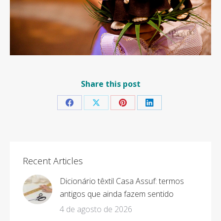
Share this post
Share
Share
Share
Share
on
on
on
on
Facebook
X
Pinterest
LinkedIn
Recent Articles
Dicionário têxtil Casa Assuf: termos
antigos que ainda fazem sentido
4 de agosto de 2026