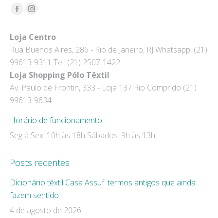
Encontre-nos em:
Facebook
Instagram
page
page
Loja Centro
opens
opens
Rua Buenos Aires, 286 - Rio de Janeiro, RJ Whatsapp: (21)
in
in
99613-9311 Tel: (21) 2507-1422
new
new
Loja Shopping Pólo Têxtil
window
window
Av. Paulo de Frontin, 333 - Loja 137 Rio Comprido (21)
99613-9634
Horário de funcionamento
Seg à Sex: 10h às 18h Sábados: 9h às 13h
Posts recentes
Dicionário têxtil Casa Assuf: termos antigos que ainda
fazem sentido
4 de agosto de 2026