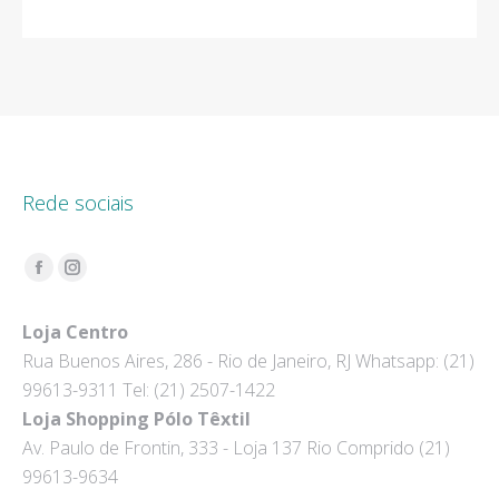
Rede sociais
Encontre-nos em:
Facebook
Instagram
page
page
Loja Centro
opens
opens
Rua Buenos Aires, 286 - Rio de Janeiro, RJ Whatsapp: (21)
in
in
99613-9311 Tel: (21) 2507-1422
new
new
Loja Shopping Pólo Têxtil
window
window
Av. Paulo de Frontin, 333 - Loja 137 Rio Comprido (21)
99613-9634