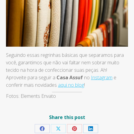
Seguindo essas regrinhas básicas que separamos para
você, garantimos que não vai faltar nem sobrar muito
tecido na hora de confeccionar suas peças. Ah!
Aproveite para seguir a
Casa Assuf
no
Instagram
e
conferir mais novidades
aqui no blog
!
Fotos: Elements Envato
Share this post
Share
Share
Share
Share