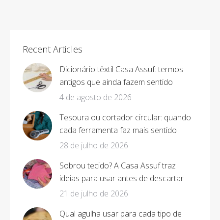
on
on
on
on
Facebook
X
Pinterest
LinkedIn
Recent Articles
Dicionário têxtil Casa Assuf: termos
antigos que ainda fazem sentido
4 de agosto de 2026
Tesoura ou cortador circular: quando
cada ferramenta faz mais sentido
28 de julho de 2026
Sobrou tecido? A Casa Assuf traz
ideias para usar antes de descartar
21 de julho de 2026
Qual agulha usar para cada tipo de