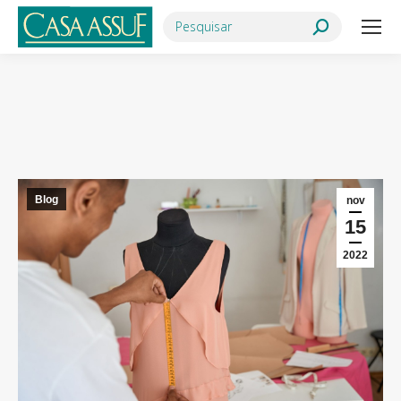
Search:
Você está aqui:
Blog
nov
15
2022