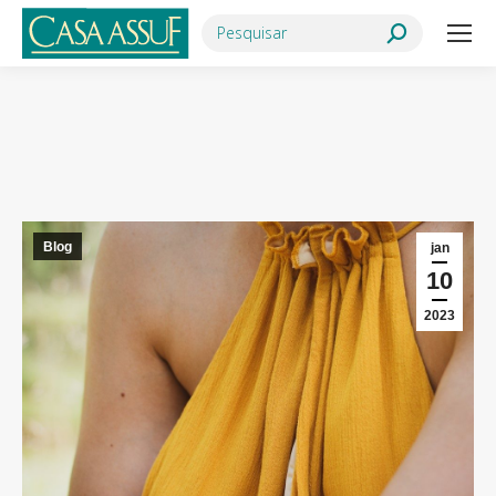
Search:
Você está aqui:
Blog
jan
10
2023