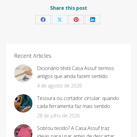
Share this post
Share
Share
Share
Share
on
on
on
on
Facebook
X
Pinterest
LinkedIn
Recent Articles
Dicionário têxtil Casa Assuf: termos
antigos que ainda fazem sentido
4 de agosto de 2026
Tesoura ou cortador circular: quando
cada ferramenta faz mais sentido
28 de julho de 2026
Sobrou tecido? A Casa Assuf traz
ideias para usar antes de descartar