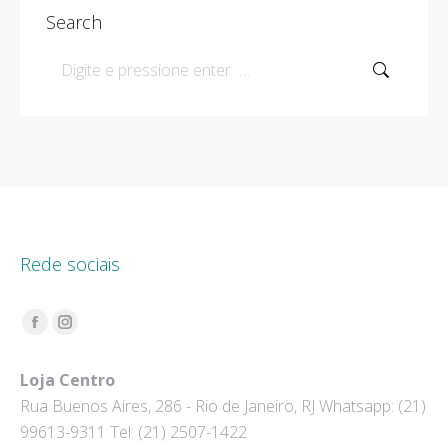
Search
Search:
Rede sociais
Encontre-nos em:
Facebook
Instagram
page
page
Loja Centro
opens
opens
Rua Buenos Aires, 286 - Rio de Janeiro, RJ Whatsapp: (21)
in
in
99613-9311 Tel: (21) 2507-1422
new
new