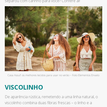
separou com carinho para você? Confere aí!
Casa Assuf: os melhores tecidos para usar no verão – Foto Elementos Envato
VISCOLINHO
De aparência rústica, remetendo a uma linha natural, o
viscolinho combina duas fibras frescas – o linho e a