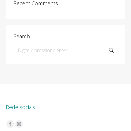
Recent Comments
Search
Search:
Rede sociais
Encontre-nos em:
Facebook
Instagram