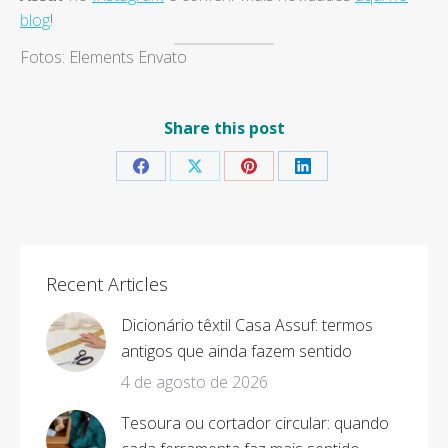
blog
!
Fotos: Elements Envato
Share this post
Share
Share
Share
Share
on
on
on
on
Facebook
X
Pinterest
LinkedIn
Recent Articles
Dicionário têxtil Casa Assuf: termos
antigos que ainda fazem sentido
4 de agosto de 2026
Tesoura ou cortador circular: quando