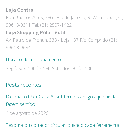
page
page
Loja Centro
opens
opens
Rua Buenos Aires, 286 - Rio de Janeiro, RJ Whatsapp: (21)
in
in
99613-9311 Tel: (21) 2507-1422
new
new
Loja Shopping Pólo Têxtil
window
window
Av. Paulo de Frontin, 333 - Loja 137 Rio Comprido (21)
99613-9634
Horário de funcionamento
Seg à Sex: 10h às 18h Sábados: 9h às 13h
Posts recentes
Dicionário têxtil Casa Assuf: termos antigos que ainda
fazem sentido
4 de agosto de 2026
Tesoura ou cortador circular: quando cada ferramenta