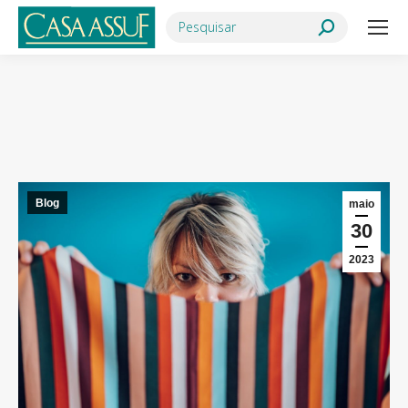
Search:
Você está aqui:
Blog
maio
30
2023