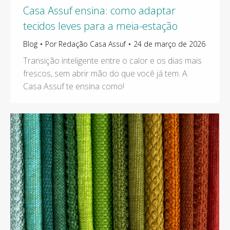
Casa Assuf ensina: como adaptar
tecidos leves para a meia-estação
Blog
Por
Redação Casa Assuf
24 de março de 2026
Transição inteligente entre o calor e os dias mais
frescos, sem abrir mão do que você já tem. A
Casa Assuf te ensina como!