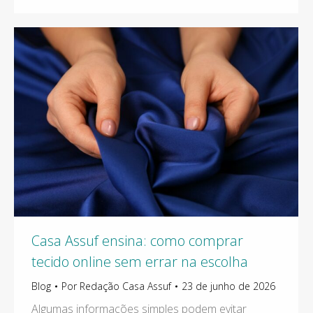
Casa Assuf ensina: como comprar
tecido online sem errar na escolha
Blog
Por
Redação Casa Assuf
23 de junho de 2026
Algumas informações simples podem evitar