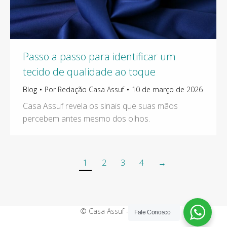
Passo a passo para identificar um
tecido de qualidade ao toque
Blog
Por
Redação Casa Assuf
10 de março de 2026
Casa Assuf revela os sinais que suas mãos
percebem antes mesmo dos olhos.
1
2
3
4
→
© Casa Assuf - 2019
Fale Conosco