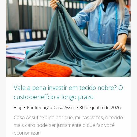
Vale a pena investir em tecido nobre? O
custo-benefício a longo prazo
Blog
Por
Redação Casa Assuf
30 de junho de 2026
Casa Assuf explica por que, muitas vezes, o tecido
mais caro pode ser justamente o que faz você
economizar!