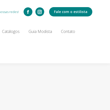
Catálogos
Fale com o estilista
nossas redes!
Search:
Catálogos
Guia Modista
Contato