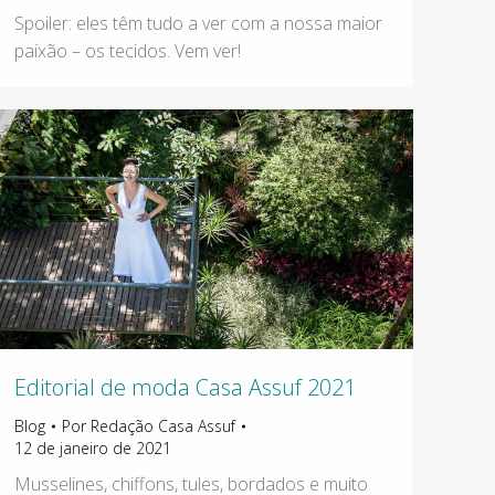
Spoiler: eles têm tudo a ver com a nossa maior
paixão – os tecidos. Vem ver!
Editorial de moda Casa Assuf 2021
Blog
Por
Redação Casa Assuf
12 de janeiro de 2021
Musselines, chiffons, tules, bordados e muito