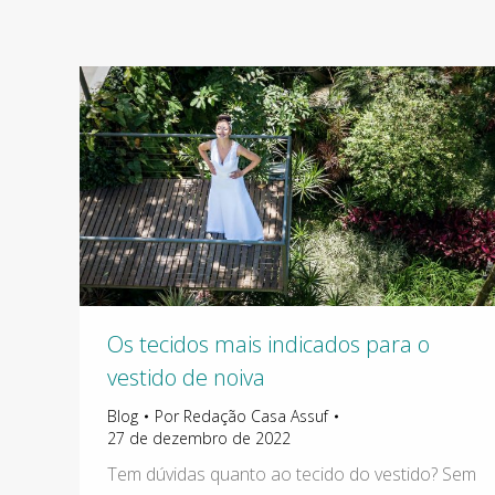
Os tecidos mais indicados para o
vestido de noiva
Blog
Por
Redação Casa Assuf
27 de dezembro de 2022
Tem dúvidas quanto ao tecido do vestido? Sem