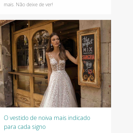
mais. Não deixe de ver!
O vestido de noiva mais indicado
para cada signo