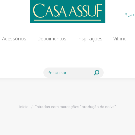
Acessórios
Depoimentos
Inspirações
Vitrine
Siga 
ia Modista
Contato
Blog
Acessórios
Depoimentos
Inspirações
Vitrine
Search:
Você está aqui:
Início
Entradas com marcações "produção da noiva"